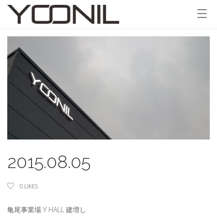
2015.08.05
0
LIKES
亀尾事業場 Y HALL
建
増
し