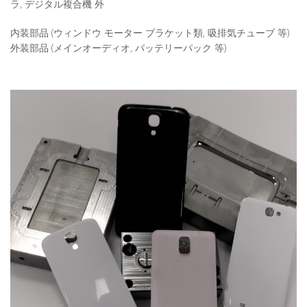
ラ
,
デジタル
複合
機
外
内装部品 (ウィンドウ モーター ブラケット類, 吸排気チューブ 等)
外装部品 (メインオーディオ, バッテリーパック 等)